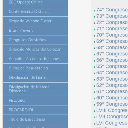
SBC Update Online
74° Congreso 
Conferencia a Distancia
73° Congreso 
Simposio Valentin Fuster
72° Congreso
71° Congreso 
Brasil Prevent
70° Congreso 
Congresos Brasileños
69° Congreso 
68° Congreso 
Simposio Mujeres del Corazón
67° Congreso 
Acreditación de Instituciones
66° Congreso 
65° Congreso 
Curso de Resucitación
64° Congreso 
Divulgación de Libros
63° Congreso 
62° Congreso
Divulgación de Material
61° Congreso 
Didáctico
60° Congreso 
PEC/SBC
59° Congreso 
LVIII Congres
PROCARDIOL
LVII Congreso
Título de Especialista
LVI Congreso 