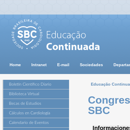
Home
Intranet
E-mail
Sociedades
Departa
Educação Continu
Boletín Científico Diario
Biblioteca Virtual
Congres
Becas de Estudios
SBC
Cálculos en Cardiología
Calendario de Eventos
Informacione