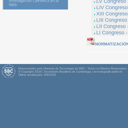
LV Congreso -
Investigación Científica en la
Web
LIV Congreso 
XIII Congreso
LIII Congreso
LII Congreso 
LI Congreso -
NORMATIZACIÓN
Desenvolvido pela Diretoria de Tecnologia da SBC - Todos os Direitos Reservados
© Copyright 2026 | Sociedade Brasileira de Cardiologia | tecnologia@cardiol.br
Última atualização: 8/8/2026