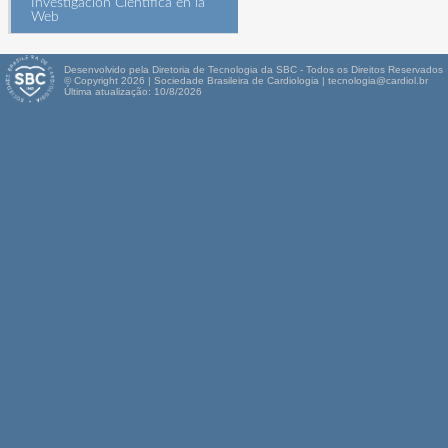
Investigación Científica en la
Web
Desenvolvido pela Diretoria de Tecnologia da SBC - Todos os Direitos Reservados
© Copyright 2026 | Sociedade Brasileira de Cardiologia | tecnologia@cardiol.br
Última atualização: 10/8/2026