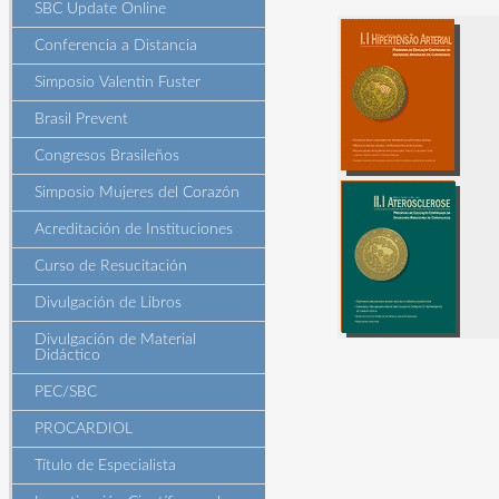
SBC Update Online
Conferencia a Distancia
Simposio Valentin Fuster
Brasil Prevent
Congresos Brasileños
Simposio Mujeres del Corazón
Acreditación de Instituciones
Curso de Resucitación
Divulgación de Libros
Divulgación de Material
Didáctico
PEC/SBC
PROCARDIOL
Título de Especialista