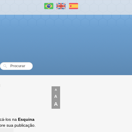
l
A
A
A
icá-los na
Esquina
bre sua publicação.