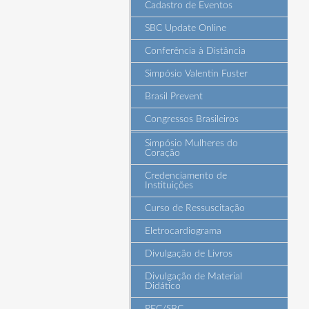
Cadastro de Eventos
SBC Update Online
Conferência à Distância
Simpósio Valentin Fuster
Brasil Prevent
Congressos Brasileiros
Simpósio Mulheres do
Coração
Credenciamento de
Instituições
Curso de Ressuscitação
Eletrocardiograma
Divulgação de Livros
Divulgação de Material
Didático