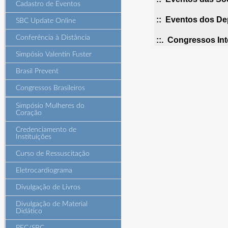
Cadastro de Eventos
:: Eventos dos De
SBC Update Online
Conferência à Distância
::. Congressos Int
Simpósio Valentin Fuster
Brasil Prevent
Congressos Brasileiros
Simpósio Mulheres do
Coração
Credenciamento de
Instituições
Curso de Ressuscitação
Eletrocardiograma
Divulgação de Livros
Divulgação de Material
Didático