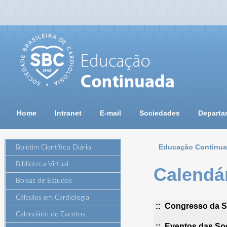
Home
Intranet
E-mail
Sociedades
Departa
Educação Continu
Boletim Científico Diário
Biblioteca Virtual
Calendá
Bolsas de Estudos
Cálculos em Cardiologia
:: Congresso da So
Calendário de Eventos
:: Eventos das So