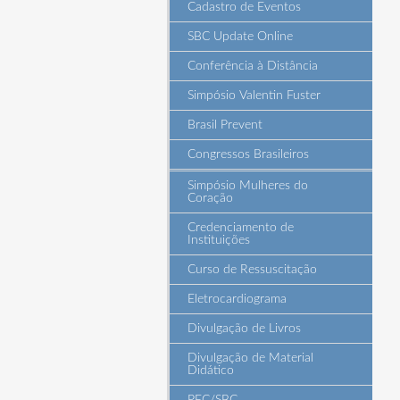
Cadastro de Eventos
SBC Update Online
Conferência à Distância
Simpósio Valentin Fuster
Brasil Prevent
Congressos Brasileiros
Simpósio Mulheres do
Coração
Credenciamento de
Instituições
Curso de Ressuscitação
Eletrocardiograma
Divulgação de Livros
Divulgação de Material
Didático