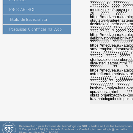
PEC/SBC
??????? (? ????????,
«???????» ???? ?????? h
mediczinskie/kopiya-pr
PROCARDIOL
20 ???? ????? ?
https://medvea.ru/katalog
Título de Especialista
otsutstvii-lyudej-(nasten
dezinfekczii-aero-de
?????????? ??-?? ???
Pesquisas Científicas na Web
???? ?? ??, ? ????? ??
https://medvea.ru/katalo
defibrilyatoryi/defibril
????????? ????????
https://medvea.ru/katalog
smv-terapiya,-darsonva
????? ???????????? ?
??????, ?????, ?????, 
sterilizaczionnoe-oborudo
dlya-sterilizatora.html
??????, ?? ? ?
https://medvea.ru/katalo
avtorefkeratometryi/a
?????????? ? ??????
???????? ?? ????????
??????????? ?????? ???
kushetki/kopiya-kreslo-p
upravleniya.html ??? h
obraz.organizacziyax-(po
travmatologicheskoj-ukla
Desenvolvido pela Diretoria de Tecnologia da SBC - Todos os Direitos Reservados
© Copyright 2026 | Sociedade Brasileira de Cardiologia | tecnologia@cardiol.br
Última atualização: 9/8/2026