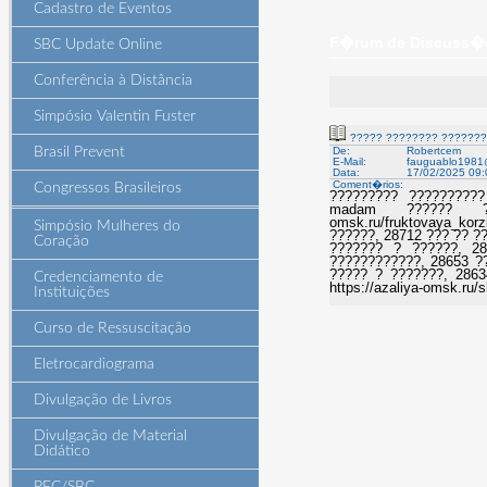
Cadastro de Eventos
F�rum de Discuss�es
SBC Update Online
Conferência à Distância
Simpósio Valentin Fuster
????? ???????? ??????
Brasil Prevent
De:
Robertcem
E-Mail:
fauguablo1981@
Data:
17/02/2025 09:
Coment�rios:
Congressos Brasileiros
????????? ?????????? ?
madam ?????? ??
omsk.ru/fruktovaya_ko
Simpósio Mulheres do
??????, 28712 ??? ?? ?
Coração
??????? ? ??????, 28
????????????, 28653 ?
????? ? ???????, 286
Credenciamento de
https://azaliya-omsk.ru/
Instituições
Curso de Ressuscitação
Eletrocardiograma
Divulgação de Livros
Divulgação de Material
Didático