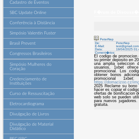
Cadastro de Eventos
F�rum de Discuss�es
SBC Update Online
Conferência à Distância
Simpósio Valentin Fuster
PeterNep
Brasil Prevent
De:
PeterNep
E-Mail:
test@gmail.com
Data:
19/04/2025 01:
Coment�rios:
Congressos Brasileiros
El codigo de promocion 
su primer deposito en 20
una amplia seleccion 
Simpósio Mulheres do
usuarios, 1xbet ofre
Coração
promocional. Los codi
obtener bonos adiciona
promocional 1x
Credenciamento de
https://domacizoo.cz/im
Instituições
2025 Reclame su bono d
hacer es copiar el codigo
ofertas de bonificacion 
Curso de Ressuscitação
web solo se pueden utili
para nuevos jugadores.
Eletrocardiograma
gratuita.
Divulgação de Livros
Divulgação de Material
Didático