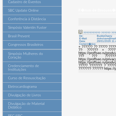
Cadastro de Eventos
F�rum de Discuss�es
SBC Update Online
Conferência à Distância
Simpósio Valentin Fuster
??????????? ?????? ??
Brasil Prevent
De:
BuddyOwery
E-Mail:
dolnovam@mail
Data:
28/01/2026 11:
Coment�rios:
Congressos Brasileiros
+ ?????? ?? ????? ????
??: ?????? + ???????
https://proffseo.ru/pro
Simpósio Mulheres do
??? ??? ???????? ht
Coração
https://proffseo.ru/p
https://proffseo.ru/pr
????? ??????? ? ????
Credenciamento de
??????? ?????? https://p
Instituições
Curso de Ressuscitação
Eletrocardiograma
Divulgação de Livros
Divulgação de Material
Didático