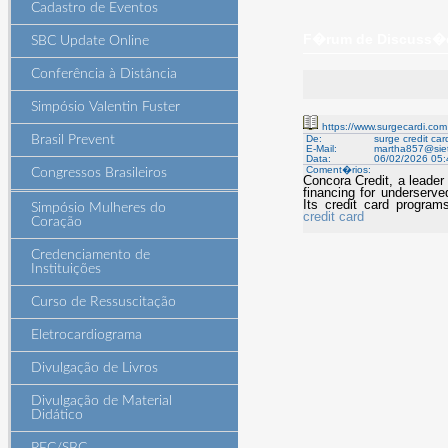
Cadastro de Eventos
F�rum de Discuss�es
SBC Update Online
Conferência à Distância
Simpósio Valentin Fuster
https://www.surgecardi.com
Brasil Prevent
De:
surge credit car
E-Mail:
martha857@siet
Data:
06/02/2026 05:
Coment�rios:
Congressos Brasileiros
Concora Credit, a leader
financing for underserved
Its credit card program
Simpósio Mulheres do
credit card
Coração
Credenciamento de
Instituições
Curso de Ressuscitação
Eletrocardiograma
Divulgação de Livros
Divulgação de Material
Didático