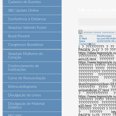
Cadastro de Eventos
F�rum de Discuss�es
SBC Update Online
Conferência à Distância
Simpósio Valentin Fuster
?????? ????? ???????? 
Brasil Prevent
De:
Davidunawn
E-Mail:
tacusol-6816@m
Data:
11/02/2026 00:
Coment�rios:
Congressos Brasileiros
) ? ?????????? ? ?? ??
PAGEN_2=17 ? ?? ????
https://www.legnostyle.r
Simpósio Mulheres do
??????????, ????????, ?
Coração
eri/s15.html ??????
https://www.legnostyle.
???????? ?????? ?????
Credenciamento de
???????? ????? ????? h
Instituições
???????????? ????????
???????? ??????????? 
??????????? ??????
Curso de Ressuscitação
??????????? ??????
dveri/impressio/dver-i
Eletrocardiograma
????????? ????? ?????
eri/potolki/pt-27.html
? ???????????? 
Divulgação de Livros
https://www.legnostyle
???????? ????? ??????
??????????? ??????????
Divulgação de Material
a10.html ?? ?????????
Didático
??????? ??????? ? ???
? ??????? https://www
PAGEN_1=15 ????? ???