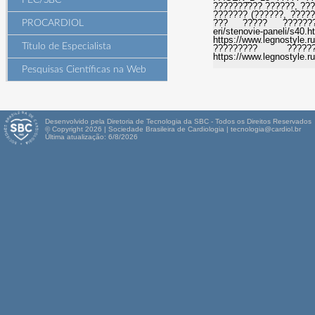
PEC/SBC
?????????? ??????, ???
??????? (??????, ?????
??? ????? ??????????
PROCARDIOL
eri/stenovie-paneli/s4
https://www.legnostyle
Título de Especialista
????????? ????
https://www.legnostyle.r
Pesquisas Científicas na Web
Desenvolvido pela Diretoria de Tecnologia da SBC - Todos os Direitos Reservados
© Copyright 2026 | Sociedade Brasileira de Cardiologia | tecnologia@cardiol.br
Última atualização: 6/8/2026