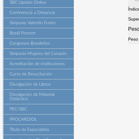
SBC Update Online
Índic
Conferencia a Distancia
Super
Simposio Valentin Fuster
Peso
Brasil Prevent
Peso
Congresos Brasileños
Simposio Mujeres del Corazón
Acreditación de Instituciones
Curso de Resucitación
Divulgación de Libros
Divulgación de Material
Didáctico
PEC/SBC
PROCARDIOL
Título de Especialista